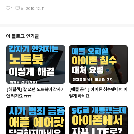
일 + 비지니스용 이라는 이미지로 스마트폰이 굳어져 있었
에 본사를 두고 있고 (일본 회사 아닙니다 ㅡㅡ;) 과거에는
다면, 아이폰의 등장 이후 풀터치폰의 공급 확대, 키네틱 스
1
6
2010. 12. 11.
제지 회사였던 ^-^; 조금은 특이한 기업입니다. 심비안이라
크롤 적용, 앱 스토어 등장 등등 경쟁 업체들도 아이폰의 흐
는 운영체제를 사용하고 있고, 초저가 모델부터 고급형 스
름을 따라가기에 바빴죠- 그리고 UI,..
마트폰에 이르기까지 다양한 라인업을 갖추고 있습니다.
현재는 국내에도 약 15만의 유저를 보유하고 있습니다- 국
내 진출은 사실 이번이 처음이 아닙니다. 국내 중소기업 텔
이 블로그 인기글
슨 전자 OEM으로 제품을 만들어 보급을 시도한 적이 있지
만 하드웨어/소프트웨어적으로 오류가 너무 많았던 탓이
손을 써보지도 못 하고 사실상 물러났습니다. 그때도 많은
사람들이 노키아에서 직접 만든 단말기를 가지고 올 것을
요구 했을 정도로 제품에 차이가 많..
[해결책] 잘 쓰던 노트북이 갑자기
[애플 공식] 아이폰 침수됐다면 이
안 켜져요 ㅠㅠ
렇게 하세요