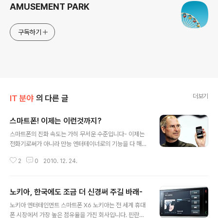
AMUSEMENT PARK
구독하기
더보기
IT 분야
의 다른 글
스마트폰! 이제는 이런것까지?
글 내용
스마트폰의 진화 속도는 가히 무서운 수준입니다- 이제는
전화기로써가 아니라 만능 엔터테이너로의 기능을 다 해내
고 있기 때문이죠 :D 한때는, 카메라가 장착 되어 있는지,
2
0
2010. 12. 24.
MP3 파일을 재생할 수 있는지 등을 구매시 고려했지만,
요즘은 이정도는 안되면 문제가 있는 기능들이죠- 별도의
그래픽 처리 프로세서도 탑재 되고, 자이로스코프 등등 정
노키아, 한국에도 조금 더 신경써 주길 바래-
말 영화에서나 보았던 기능들이 이제는 현실에서도 보고
글 내용
즐길 수 있도록 준비되어 있습니다- 스마트폰의 개념을 완
노키아 엔터테인먼트 스마트폰 X6 노키아는 전 세계 휴대
전히 바꿔버린 애플의 아이폰 기존에는 주로 윈도우 모바
폰 시장에서 가장 높은 점유율을 가진 회사입니다. 핀란드