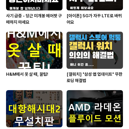
사기 급증 - 당근 미개봉 에어팟 구
[아이폰] 5G가 자꾸 LTE로 바뀌
매하지 마세요
어요
H&M에서 옷 살 때, 꿀팁!
[갤워치] "삼성 앱 업데이트" 무한
로딩 해결법