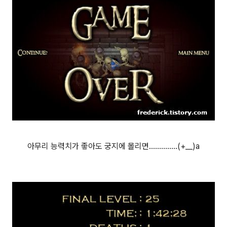
아무리 능력치가 좋아도 궁지에 몰리면..............(+__)a