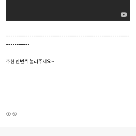
----------------------------------------------------------
-----------
추천 한번씩 눌러주세요~
(새창열림)
로그 정보