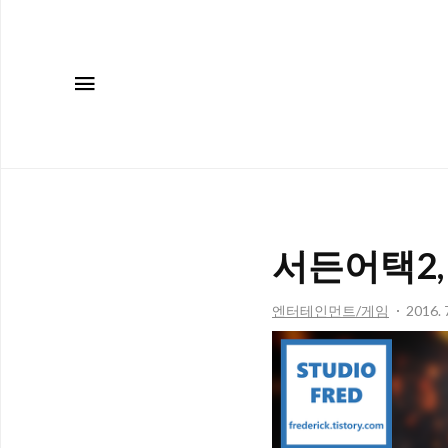
메뉴
서든어택2,
엔터테인먼트/게임
2016. 