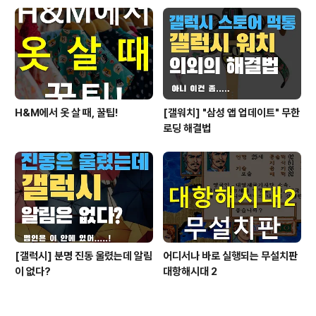
H&M에서 옷 살 때, 꿀팁!
[갤워치] "삼성 앱 업데이트" 무한
로딩 해결법
[갤럭시] 분명 진동 울렸는데 알림
어디서나 바로 실행되는 무설치판
이 없다?
대항해시대 2