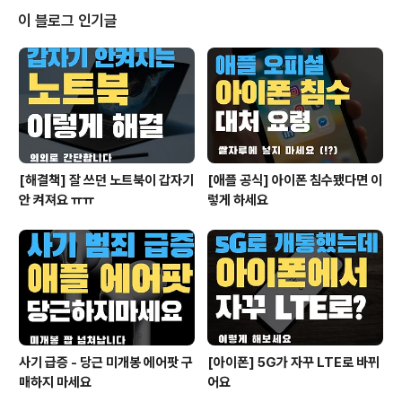
로즈 오브 더 스톰 (Heroes of the Storm)은 디아블로
이 블로그 인기글
와 스타크래프트로 유명한 블리자드에서 제작한 온라인 게
임입니다. 플레이 방식은 LOL하고 비슷하지만 나름의 특
장점들을 가지고 있죠. 가장 큰 특징이라면 그 동안 블리자
드 게임에 등장했던 주요 캐릭터들이 등장한다는 점입니
다. 티란데, 멜..
[해결책] 잘 쓰던 노트북이 갑자기
[애플 공식] 아이폰 침수됐다면 이
안 켜져요 ㅠㅠ
렇게 하세요
사기 급증 - 당근 미개봉 에어팟 구
[아이폰] 5G가 자꾸 LTE로 바뀌
매하지 마세요
어요