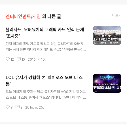
더보기
엔터테인먼트/게임
의 다른 글
블리자드, 오버워치의 그래픽 카드 인식 문제
'조사중'
글 내용
현재 최고의 흥행 가도를 달리고 있는 블리자드의 오버워
치는 국내 뿐만 아니라 해외에서도 수많은 유행을 만들어
내면서 승승장구 하고 있습니다. 개성 넘치는 캐릭터들과
12
10
2016. 7. 10.
상당히 빠른 게임 진행, 기존의 FPS와는 다른 게임 구성 등
장점이 굉장히 많죠. 그런데 유독 노트북 혹은 데스크탑에
서도 그래픽 카드가 내장형과 외장형이 전환식으로 구동되
LOL 유저가 경험해 본 '히어로즈 오브 더 스
는 형태일 때, 문제가 많이 발생하고 있다는 소식입니다. 개
인적으로는 저도 이 현상을 겪고 있는데, AMD APU의 자
톰'
글 내용
체 내장 그래픽 코어가 있고, 별도의 외장형 그래픽 카드가
오늘 이야기 할 주제는 바로 블리자드의 AOS 게임 히어로
있어서 AMD의 듀얼 그래픽 방식으로 동작하도록 되어 있
즈 오브 더 스톰, 줄여서 '히오스' 입니다. 그런데 이 게임 이
는데, 오버워치를 실행하면 유독 내장 그래픽 카드만 인식
야기를 하면 많은분들이 "레스또랑스가 또....." 라고 하실지
을 합니다. AMD 라데온 설정을 아무리 바꿔도 계속해서
9
2
2016. 6. 25.
모르겠습니다만, 참고로 저는 LOL 유저였고 히오스는 이
내장형으로만 인식하는 문제가 있..
글을 쓰는 오늘로 딱 5일차 입니다. 어쨌거나 이야기를 시
작하려면 대체 히오스가 뭔지부터 설명을 해야겠죠? 히오
스가 뭔가요? 먹는건가요? 히오스라고 줄여서 부르는 히어