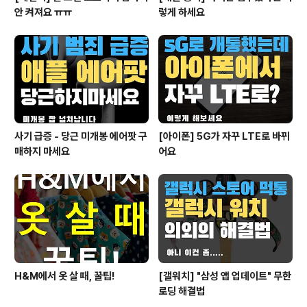
안 켜져요 ㅠㅠ
렇게 하세요
사기 급증 - 당근 미개봉 에어팟 구
[아이폰] 5G가 자꾸 LTE로 바뀌
매하지 마세요
어요
H&M에서 옷 살 때, 꿀팁!
[갤워치] "삼성 앱 업데이트" 무한
로딩 해결법