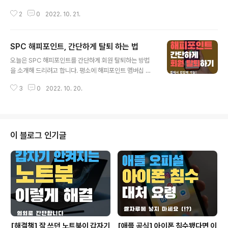
있죠? 아주 단순하게는 자녀를 사칭하면서 핸드폰이 고장
2
0
2022. 10. 21.
났으니 얼른 송금을 해달라고 한다든가, 혹은 재난지원금
지급 대상이라고 해가면서 사기를 치기도 합니다. 그런데
이번에는 코레일, 한국 철도 공사 이벤트를 사칭하는 사기
SPC 해피포인트, 간단하게 탈퇴 하는 법
문자 메시지가 있다고 하여 정보를 공유해 드리고자 합니
글 내용
다. 피싱/스미싱 문자 내용 이번에 돌아다니고 있는 해당 사
오늘은 SPC 해피포인트를 간단하게 회원 탈퇴하는 방법
기 문자에는 한국철도공사 창립 18주년 기념, 설문조사 후
을 소개해 드리려고 합니다. 평소에 해피포인트 멤버십 적
교통비를 지급한다는 내용이 들어 있다고 합니다. 그리고
립을 위해서 해피포인트 앱을 많이 쓰셨을 텐데, 그 앱에서
그 내용이나 이미지가 상당히 조잡하고 어색한데, 어르신
3
0
2022. 10. 20.
바로 한방에 가능하다는 사실, 알고 계셨나요? 홈페이지 방
들은 그냥 당할 수도 있으니 꼭 조심해야겠죠? 그냥 봐도
문하고 인증하고 하는 등의 번거로운 절차가 없으니, 필요
되게 조잡하고 어색하지 않나요? "훌륭해!..
하신 분들께서는 한방에 요렇게 따라 하시면 되겠습니다.
해피포인트 앱 해피포인트 앱을 먼저 실행합니다. 그리고
오른쪽 위의 3줄짜리 아이콘을 터치한 다음, 한번 더 오른
이 블로그 인기글
쪽 위의 톱니바퀴 아이콘을 누릅니다. 그런 다음 맨~~ 아
래로 쭉 내려보면 '회원탈퇴'라는 메뉴가 보일 겁니다. 이제
'회원탈퇴'를 누릅니다! 그러면 현재 보유한 포인트와 쿠폰
안내가 나옵니다. 저는 2700점이 있었는데, 그러거나 말
거나 그냥 탈퇴로 진행했습니다..
[해결책] 잘 쓰던 노트북이 갑자기
[애플 공식] 아이폰 침수됐다면 이