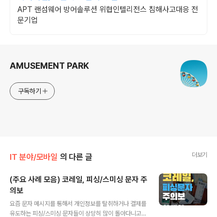
APT 랜섬웨어 방어솔루션 위협인텔리전스 침해사고대응 전
문기업
로그 정보
AMUSEMENT PARK
구독하기
더보기
IT 분야/모바일
의 다른 글
(주요 사례 모음) 코레일, 피싱/스미싱 문자 주
의보
글 내용
요즘 문자 메시지를 통해서 개인정보를 탈취하거나 결제를
유도하는 피싱/스미싱 문자들이 상당히 많이 돌아다니고