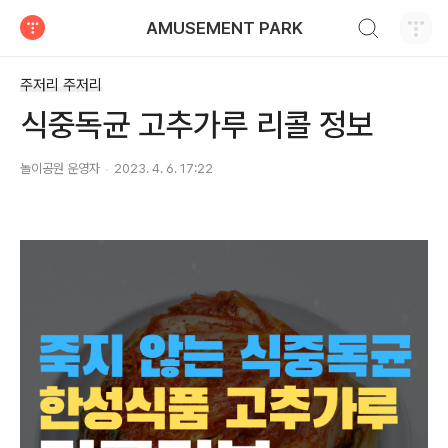
검색하기
AMUSEMENT PARK
티스토리
주저리 주저리
식중독균 고추가루 리콜 정보
놀이공원 운영자
2023. 4. 6. 17:22