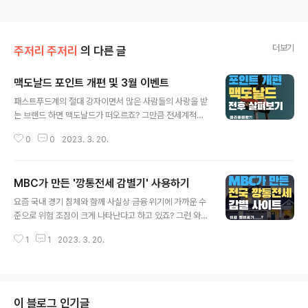
더보기
주저리 주저리
의 다른 글
맥도날드 포인트 개편 및 3월 이벤트
글 내용
패스트푸드계의 절대 강자이면서 많은 사람들의 사랑을 받
는 브랜드 하면 맥도날드가 떠오르죠? 그만큼 전세계적으
로 어마어마한 수요를 몰고 다니는 브랜드이기도 하니까요
0
0
2023. 3. 20.
오늘은 그 맥도날드의 포인트제도 개편 사항과 함께 이번
달 (2023년 3월) 포인트 관련 이벤트에 대해서 알려 드리
려고 합니다. 더블적립 이벤트 맥도날드는 앱을 이용하여
MBC가 만든 '깡통전세 감별기' 사용하기
포인트를 적립하거나 사용할 수 있었는데, 이게 100원당
글 내용
5점이었습니다. 그런데 3월 20일부터 4월 2일까지 2주
요즘 국내 경기 침체와 함께 사실상 금융 위기에 가까운 수
동안에는 100원당 10점을 적립해주는 더블적립 이벤트를
준으로 위험 조짐이 크게 나타난다고 하고 있죠? 그런 와중
합니다. 혹시나 그 동안 적립하는 걸 깜빡하셨던 분들도 이
에 부동산 시장도 분위기가 심상치 않은데요, 문화방송 M
기간 동안에는 꼬박꼬박 잘 챙겨 두셔야겠죠? 포인트 리워
1
1
2023. 3. 20.
BC에서는 이른바 '깡통전세' 여부를 감별할 수 있는 사이
드 변경 1500포인트 (기존) 2000포인트 (신규) 후렌치
트를 만들어서 오픈했습니다. 계속되는 전세사기와 깡통전
후라이 M 후렌치 후라이 M..
세의 피해를 조금이라도 줄여보고자 하는 목적에서 만들었
다고 하며, 2022년도 기준으로 전국 모든 아파트는 물론,
단독 혹은 다가주택과 오피스텔을 제외한 다세대주택의 전
이 블로그 인기글