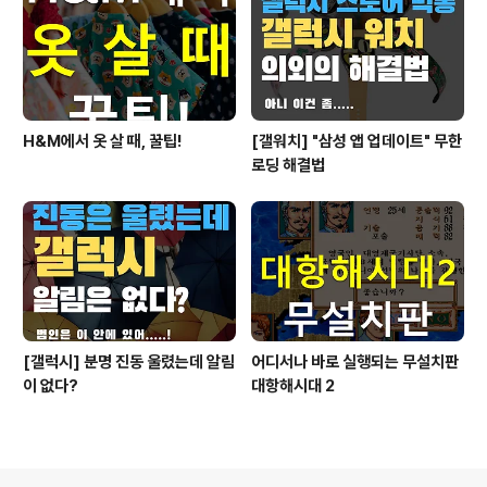
H&M에서 옷 살 때, 꿀팁!
[갤워치] "삼성 앱 업데이트" 무한
로딩 해결법
[갤럭시] 분명 진동 울렸는데 알림
어디서나 바로 실행되는 무설치판
이 없다?
대항해시대 2