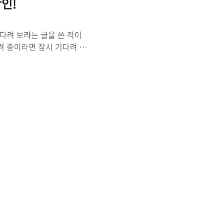
확인!
기다려 보라는 글을 쓴 적이
미니 고려 중이라면 잠시 기다려 보
 M1 칩 기반의 맥북 에어와
6 CPU 대비, 뛰어난 성
미 잘 알려져 있는 것처럼, 일부
어나고 있었기 때문인데요,
 안드로이드든 iOS든 상