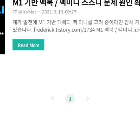
M1 기반 맥북 / 맥미니 스스디 문제 원인 
IT 분야/Mac
2021. 3. 13. 09:27
제가 일전에 M1 기반 맥북과 맥 미니를 고려 중이라면 잠시 
있습니다. frederick.tistory.com/1734 M1 맥북 / 맥
세요! 얼마 전부터 애플은 인텔 CPU가 아닌 ARM 기반의 자체
맥북 프로 그리고 맥 미니를 발표, 판매하고 있습니다. 기존의 x8
Read More
능, 낮은 전력 소모, 그로 인한 frederick.tistory.com 이
M1 기반의 맥북이나 맥미니에서 과도하게 SSD 스와핑이 일
쉽게 말하면 이런 겁니다. 기본적으로 그것이 맥OS든 윈도우든
관없이 모든 운영체제는 램에 필요한 것들을 띄..
이
다
1
전
음