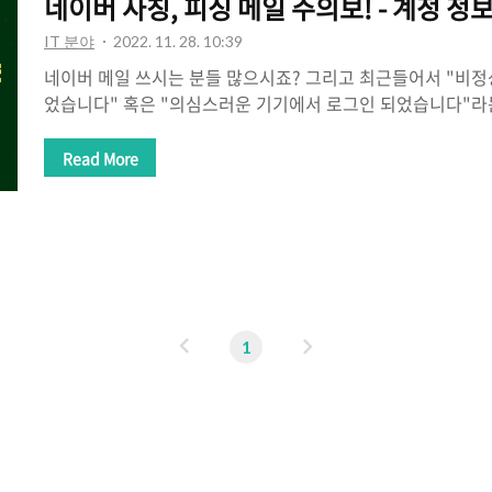
네이버 사칭, 피싱 메일 주의보! - 계정 정
IT 분야
2022. 11. 28. 10:39
네이버 메일 쓰시는 분들 많으시죠? 그리고 최근들어서 "비정
었습니다" 혹은 "의심스러운 기기에서 로그인 되었습니다"라
있을 겁니다. 그런데 그거 아시나요? 이것도 피싱 사기가 존
의 메일은 중에서 왼쪽은 '네이버'에서 보낸 것처럼 보이는,
Read More
럼 보이는 사기, 피싱메일입니다. 진짜는 아래와 같이 보입니다
이를 아시겠습니까? 1. 가짜 메일에는 먼저 메일을 보낸 사람 
를 상징하는 초록색 네모상자가 없습니다. 저게 붙어 있어야 
이 증명되는 겁니다. 2. "비정상적인 환경 에서" / "의심스러
않나요? 진짜 메..
이
다
1
전
음