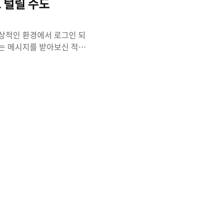
보 털릴 수도
상적인 환경에서 로그인 되
는 메시지를 받아보신 적이
재한다는 사실을요 ㄷㄷㄷ 위
 지극히 정상적인 안내메일처
. 오른쪽이 진짜입니다. 차
이름 '네이버' 앞에 네이버
네이버 측에서 보낸 메일임
운 기기 에서" 뭔가 이상하지