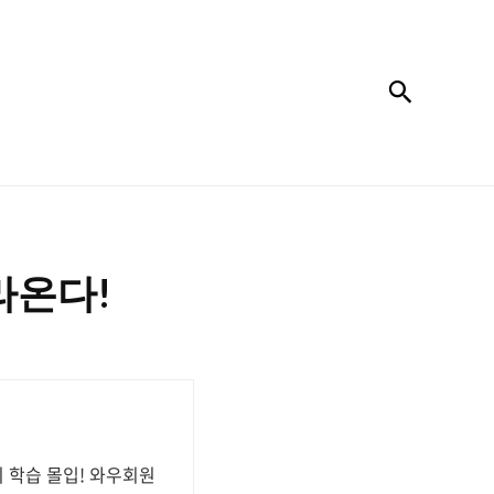
검색
라온다!
 학습 몰입! 와우회원