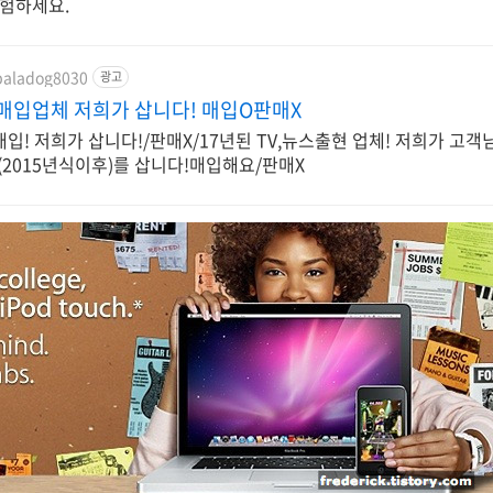
경험하세요.
/paladog8030
광고
매입업체 저희가 삽니다! 매입O판매X
입! 저희가 삽니다!/판매X/17년된 TV,뉴스출현 업체! 저희가 고객
(2015년식이후)를 삽니다!매입해요/판매X