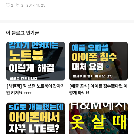
은 바로 삼성과 애플일 것입니다. 그 중에서도 오늘은 바로
통신사 전용 펌웨어를 탑재해서 출시하는 바람에, 안드로
2
2
2017. 11. 25.
애플의 아이폰 시리즈에 대해서 이야기를 해보려고 하는데
이드 운영체제 업데이트를 단 한 번도..
요, 특히 이번에 발표된 아이폰 X 을 살펴보려고 합니다. 참
고로 아이폰 X 는 '아이폰 엑스'가 아니라 '아이폰 텐' 입니
다. X는 로마자로 숫자 10을 의미하기 때문이죠. 애플에서
도 공식적으로 '아이폰 텐'이라고 부릅니다. 이는 마치 애플
이 블로그 인기글
의 데스크탑 운영체제 Mac OS X 을 '맥 오에스 엑스'라고
부르지 않고 '맥 오에스 텐'이라고 부른것과 같습니다. 어쨌
거나, 아이폰 8 이후 차세대 아이폰임을 내세우며 출시한
아이폰 X 은 그 스펙에서도 사람들의 관심을 끌었지만, 무
엇보다..
[해결책] 잘 쓰던 노트북이 갑자기
[애플 공식] 아이폰 침수됐다면 이
안 켜져요 ㅠㅠ
렇게 하세요