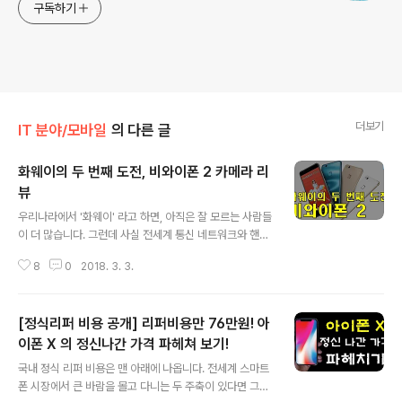
구독하기
더보기
IT 분야/모바일
의 다른 글
화웨이의 두 번째 도전, 비와이폰 2 카메라 리
뷰
글 내용
우리나라에서 '화웨이' 라고 하면, 아직은 잘 모르는 사람들
이 더 많습니다. 그런데 사실 전세계 통신 네트워크와 핸드
폰 시장에서는 굉장한 점유율과 성장세를 이어가고 있는
8
0
2018. 3. 3.
막강한 업체 중 하나입니다. 대중적으로는 '샤오미' 라는 브
랜드는 잘 알려져 있죠? 그러나 통신 시장에서는 화웨이가
샤오미를 압도한지 오래 입니다. 어쨌거나, 화웨이의 스마
[정식리퍼 비용 공개] 리퍼비용만 76만원! 아
트폰과 타블렛 등을 국내에서도 만나볼 수 있는데, 대중적
으로 잘 알려져 있지 않다보니 그 인지도가 다소 떨어져서
이폰 X 의 정신나간 가격 파헤쳐 보기!
글 내용
그렇지 제품 자체는 꽤 훌륭한 편에 속합니다. 그런데 화웨
국내 정식 리퍼 비용은 맨 아래에 나옵니다. 전세계 스마트
이 코리아는 결정적인 잘못을 했었죠. 국내에 출시하는 제
폰 시장에서 큰 바람을 몰고 다니는 두 주축이 있다면 그것
품을 국제판와 다르게 스펙을 변경해서 출시하거나, 특정