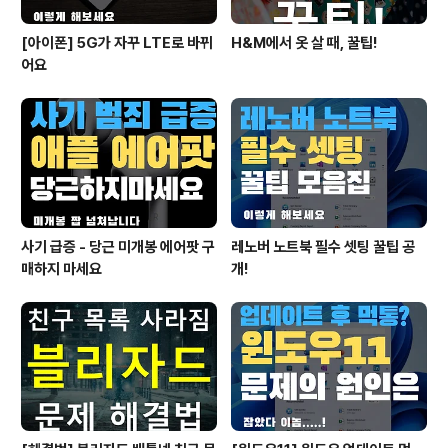
[아이폰] 5G가 자꾸 LTE로 바뀌
H&M에서 옷 살 때, 꿀팁!
어요
사기 급증 - 당근 미개봉 에어팟 구
레노버 노트북 필수 셋팅 꿀팁 공
매하지 마세요
개!