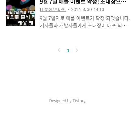
예약을 시작하면서 정말 많은 분들이 아이폰
9월 7일 애플 이벤트 확정! 초대장으로 출시
7 에 관심을 보이고 계시죠. 특히나 매트 블랙
IT 분야/모바일
2016. 8. 30. 14:13
과 제트 블랙은 이전 세대의 로즈 골드 열풍
9월 7일자로 애플 이벤트가 확정 되었습니다.
보다 더 한 것 같아서 애플의 색상 선택 센스
기자들과 개발자들에게 초대장이 배포 되었
에 다시 한 번 놀라는 중입니다. 그런데 아이
고 여기에서 See you on the 7th, 즉 (9월)
폰 7 에 관한 아쉬운 소식 중 하나가 더 알려
'7일에 봅시다' 라고 되어 있었기 때문이죠.
졌습니다. 단순히 3.5mm 이어폰 잭 제거나
사실 이는 아이폰 7 을 떠올리게 하는 중의적
이
다
1
제트 블랙의 코팅 내구성 이슈 등이 아니라
표현이기도 한데요, 어쨌거나 매번 초대장에
전
음
용량에 따른 내장 메모리 속도 차이가 어마어
다양한 암시를 넣었던 애플의 특성을 고려 해
마하게 난다는 점입니다. SKT 국내 판매 기
볼때, 이번 초대장도 분석을 해 볼 필요가 있
준으로 128기가 아이폰 7 의 출고가는 무려
죠. 그래서 초대장으로 출시 제품을 예상 해
99만 9천원입니다만, 무리를 해서라도 아이
인기포스트
보는 시간을 가져 보려고 합니다. 더불어 이
폰 7 은 128기가 이상으로 사야..
번에 출시되거나 혹은 적어도 언급될 수 있다
고 보는 맥북프로 2016에 대해서도 함께 살
Designed by Tistory.
펴보도록 하죠!