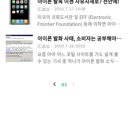
저는, 저게 과연 수익이 나나 싶었습니다 그
아이폰 탈옥 이젠 자유자재로? 천만에!
러나 언제부터인가 삶의 일부로 들어와 버린
IT 분야
2010. 7. 27. 10:38
유투브죠 ^-^ 그래서 이번에는 제가 생각하
미국의 국회도서관 및 EFF (Electronic
는 유투브 최고의 (??) 컨텐츠 몇가지를 골라
Frontier Foundation) 등에 의하면 아이폰
봤습니다 :) 물론 유투브 자체에서 제공하는
의 jailbreak, 이른바 탈옥은 not illegal, 불
것이 아니라 유저들이 올린 자료들이죠- 아이
법이 아니다 라고 밝혔다. 그런데 이렇게 단
아이폰 발화 사태, 소비자는 공부해야 한다
폰으로 팝콘을 튀기는 신기한 어플리케이션
순하게만 보면 앞으로 자유로운 탈옥의 세계
IT 분야
2010. 7. 26. 20:02
도 실감나게 볼 수 있습니다 :) 신기하네요-
가 열린 것 같지만 천만의 말씀- not illegal
요즘 아마 어느 포털 사이트를 가도 쉽게 볼
도무지 무슨 의미인지도 모르겠는 오래된 광
이라는 부분은, 해당 탈옥이 애플의 주장과는
수 있는 기사 중 하나가 아이폰 발화 소식일
고도 다시 볼 수 있습니다- 스티브 발머의 약
달리, 애플의 저작권을 침해하는 부분이 아니
겁니다. 충전 중에 충전 단자 부분과 아이폰
간 맛이간 모습도 숨길 수 없습니다 ^-^ 세기
다 라는 것, 즉 저작권을 침해하지 않기 때문
아랫부분이 일부 녹는 사건이 발생했습니다-
의 마술사 David Chesterfield의 살아있는
에 탈옥 그 행위 자체는 불법이 아니다 라는
해외에서도 비슷한 사례가 있었고, 애플 본사
마술도 언제든지 다시 볼 수 있죠 :) 이제..
이
다
83
판결이다. 또 한가지는 탈옥 자체는 불법이
측에서 충전 케이블의 불량을 확인하고 제품
전
음
아니지만, 반대로 탈옥한 아이폰에 대해서 애
교환을 실시한 것으로도 알려져 있습니다. 그
플은 어떠한 보증도 하지 않고, A/S를 해주지
런데 이번에 국내에서는 애플케어 대상이 아
않는다는 부분도 합법이라는 점. 판결의 전문
니라는 결론이 나왔습니다. 뭐가 달랐을까요-
은 아니지만 간략하게 여기에서 전반을 확인
인기포스트
그런데 웃기는 사실은, 문제의 원인이 무엇인
할 수 있다..
지 파악하기도 전에, KT에서 무상 수리 불가